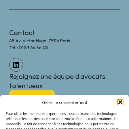
Contact
45 Av. Victor Hugo, 75116 Paris
Tel. : 01 83 64 56 40
Rejoignez une équipe d'avocats
talentueux
Nous rejoindre
Gérer le consentement
MGG Legal
Pour offrir les meilleures expériences, nous utilisons des technologies
Le Cabinet
telles que les cookies pour stocker et/ou accéder aux informations des
International
appareils. Le fait de consentir à ces technologies nous permettra de