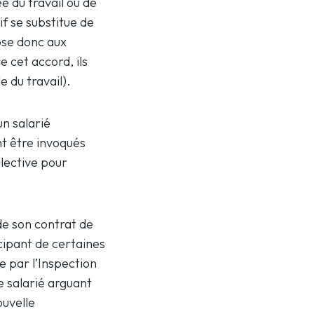
e du travail ou de
if se substitue de
pose donc aux
 cet accord, ils
e du travail).
un salarié
nt être invoqués
llective pour
 de son contrat de
cipant de certaines
e par l’Inspection
le salarié arguant
ouvelle