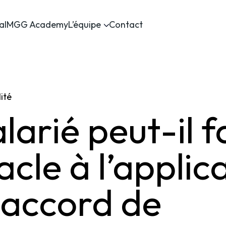
al
MGG Academy
L’équipe
Contact
ité
larié peut-il f
acle à l’applic
 accord de