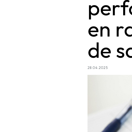
perf
en r
de s
28.04.2025