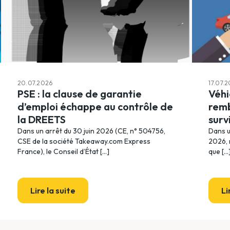
20.07.2026
17.07.
PSE : la clause de garantie
Véhi
d’emploi échappe au contrôle de
remb
la DREETS
surv
Dans un arrêt du 30 juin 2026 (CE, n° 504756,
Dans u
CSE de la société Takeaway.com Express
2026, 
France), le Conseil d’État [...]
que [...
Lire la suite
Li