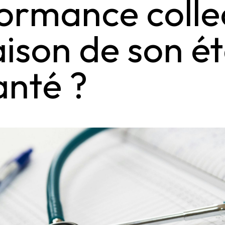
ormance colle
aison de son é
anté ?