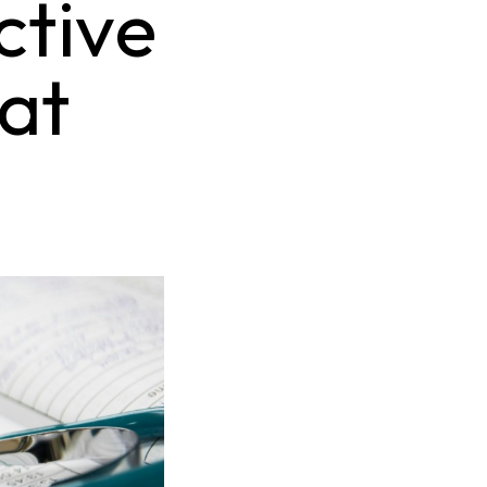
ctive
tat