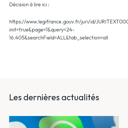
Décision à lire ici :
https://www.legifrance.gouv.fr/juri/id/JURITEXT0
init=true&page=1&query=24-
16.405&searchField=ALL&tab_selection=all
Les dernières actualités