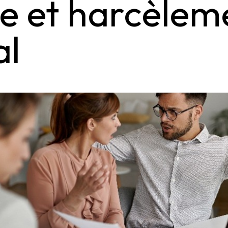
e et harcèlem
al