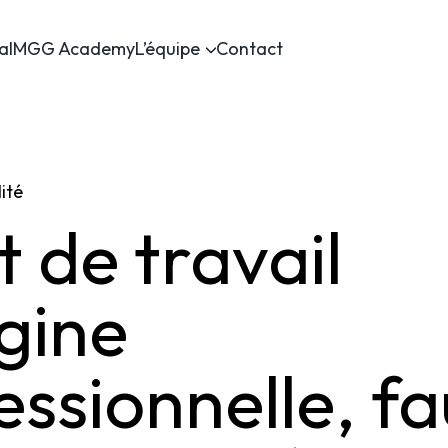
al
MGG Academy
L’équipe
Contact
ité
t de travail
igine
essionnelle, f