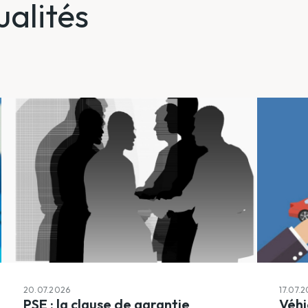
ualités
20.07.2026
17.07.
PSE : la clause de garantie
Véhi