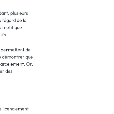
ant, plusieurs
 l’égard de la
au motif que
riée.
s permettent de
de démontrer que
 harcèlement. Or,
ier des
de licenciement